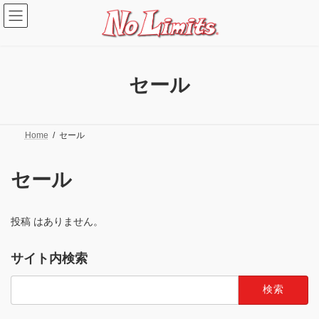
コ
ナ
ン
ビ
テ
ゲ
ン
ー
ツ
シ
へ
ョ
セール
ス
ン
キ
に
ッ
移
プ
動
Home
セール
セール
投稿 はありません。
サイト内検索
検
索: