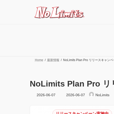
コ
ナ
ン
ビ
テ
ゲ
ン
ー
ツ
シ
へ
ョ
ス
ン
キ
に
ッ
移
プ
動
Home
最新情報
NoLimits Plan Pro リリースキャ
NoLimits Plan 
最
2026-06-07
2026-06-07
NoLimits
終
更
新
日
リリースキャンペーン実施中